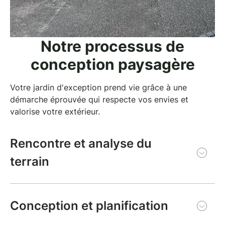
Notre processus de
conception paysagère
Votre jardin d'exception prend vie grâce à une
démarche éprouvée qui respecte vos envies et
valorise votre extérieur.
Rencontre et analyse du
terrain
Partagez vos rêves et vos besoins lors d'une
première visite sur votre terrain. Cette étape
Conception et planification
fondamentale nous permet de comprendre votre