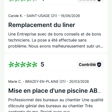
Carole K. -
SAINT-USAGE (21) -
16/06/2026
Remplacement du liner
Une Entreprise avec de bons conseils et de bons
techniciens. La pose a été effectuée sans
problème. Nous avons malheureusement subi un
délai très long pour la réception du liner qui était
dû au fabricant et non du fait de l entreprise Fevre
5
Viellard. Entreprise locale qui nous permet d avoir
Contrôlé
sur place des renseignements et qui connaît ses
clients .
Marie C. -
BRAZEY-EN-PLAINE (21) -
20/03/2026
Mise en place d'une piscine ABORAL modèle Papeete avec bâche à barres
Professionnel des bureaux au chantier Une qualité
d’écoute génial des bureaux au chantier Très
contente de mo. Projet avec eux