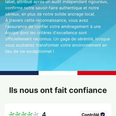
label, attribué après un audit indépendant rigoureux,
confirme notre savoir-faire authentique et notre
sérieux, en plus de notre solide ancrage local.
À travers cette reconnaissance, vous avez
l'assurance de confier votre aménagement à une
équipe dont les critères d'excellence sont
officiellement reconnus. Un gage de sérénité, lorsque
vous souhaitez
transformer votre environnement en
lieu de vie exceptionnel
!
Ils nous ont fait confiance
4
Contrôlé